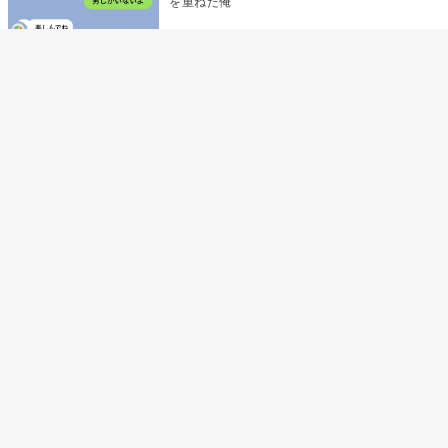
を重ねた俺
「米」とだけ返してきた妻の真意を、俺はメ
ッセージ履歴の中に見つけた
指名客の予約を動かし続けた私が、定型文を
消して本当の理由を書くまで
夫の元恋人が招かれた私の結婚式→挨拶の列
で笑顔を作れなかった私が、控室の前で彼女
を呼び止めた理由
休日だけ「お腹痛い」と仮病を使った俺→妻