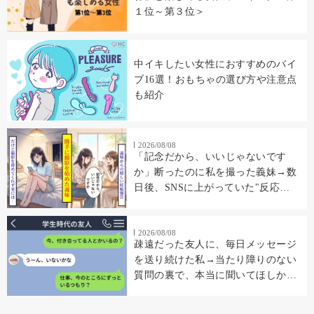
１位～第３位＞
中イキしたい女性におすすめのバイ
ブ16選！おもちゃの選び方や注意点
も紹介
2026/08/08
「記念だから、いいじゃないです
か」断ったのに私を撮った義妹→数
日後、SNSに上がっていた"反応
集"に私の顔があった
2026/08/08
疎遠だった友人に、毎日メッセージ
を送り続けた私→当たり障りのない
質問の裏で、本当に聞いてほしかっ
たこと