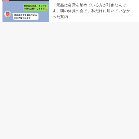
「景品は会費を納めている方が対象なんで
す」朝の体操の会で、私だけに届いていなか
った案内
デート前日の夜から既読がつかない彼氏→そ
の日私が決めたこと
デート前日の夜から既読をつけなかった俺→
待ち合わせ場所で待っていた事実とは
助手席で寝たふりをした俺が、バーベキュー
の帰りに謝った理由