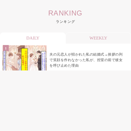
RANKING
ランキング
DAILY
WEEKLY
夫の元恋人が招かれた私の結婚式→挨拶の列
で笑顔を作れなかった私が、控室の前で彼女
を呼び止めた理由
助手席で寝たふりをした俺が、バーベキュー
の帰りに謝った理由
「景品は会費を納めている方が対象なんで
す」朝の体操の会で、私だけに届いていなか
った案内