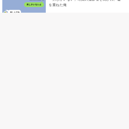
を重ねた俺
「米」とだけ返してきた妻の真意を、俺はメ
ッセージ履歴の中に見つけた
指名客の予約を動かし続けた私が、定型文を
消して本当の理由を書くまで
夫の元恋人が招かれた私の結婚式→挨拶の列
で笑顔を作れなかった私が、控室の前で彼女
を呼び止めた理由
休日だけ「お腹痛い」と仮病を使った俺→妻