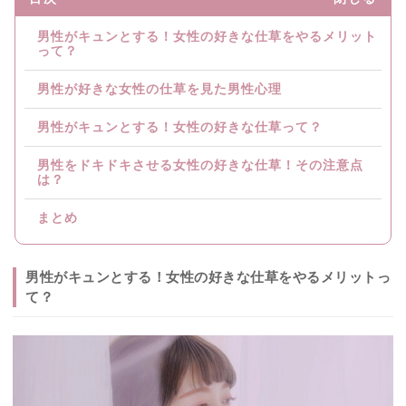
男性がキュンとする！女性の好きな仕草をやるメリット
って？
男性が好きな女性の仕草を見た男性心理
男性がキュンとする！女性の好きな仕草って？
男性をドキドキさせる女性の好きな仕草！その注意点
は？
まとめ
男性がキュンとする！女性の好きな仕草をやるメリットっ
て？