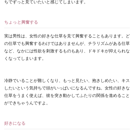
ちでずっと見ていたいと感じてしまいます。
ちょっと興奮する
実は男性は、女性の好きな仕草を見て興奮することもあります。ど
の仕草でも興奮するわけではありませんが、チラリズムがある仕草
など、なかには性欲を刺激するものもあり、ドキドキが抑えられな
くなってしまいます。
冷静でいることが難しくなり、もっと見たい、抱きしめたい、キス
したいという気持ちで頭がいっぱいになるんですね。女性の好きな
仕草をうまく使えば、彼を突き動かしてふたりの関係を進めること
ができちゃうんですよ。
好きになる