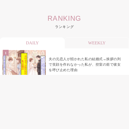
RANKING
ランキング
DAILY
WEEKLY
夫の元恋人が招かれた私の結婚式→挨拶の列
で笑顔を作れなかった私が、控室の前で彼女
を呼び止めた理由
助手席で寝たふりをした俺が、バーベキュー
の帰りに謝った理由
「景品は会費を納めている方が対象なんで
す」朝の体操の会で、私だけに届いていなか