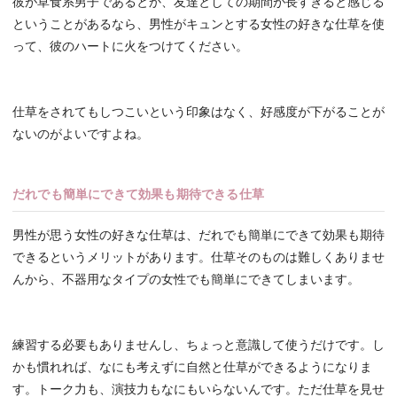
彼が草食系男子であるとか、友達としての期間が長すぎると感じる
ということがあるなら、男性がキュンとする女性の好きな仕草を使
って、彼のハートに火をつけてください。
仕草をされてもしつこいという印象はなく、好感度が下がることが
ないのがよいですよね。
だれでも簡単にできて効果も期待できる仕草
男性が思う女性の好きな仕草は、だれでも簡単にできて効果も期待
できるというメリットがあります。仕草そのものは難しくありませ
んから、不器用なタイプの女性でも簡単にできてしまいます。
練習する必要もありませんし、ちょっと意識して使うだけです。し
かも慣れれば、なにも考えずに自然と仕草ができるようになりま
す。トーク力も、演技力もなにもいらないんです。ただ仕草を見せ