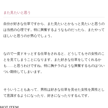
また見たいと思う
自分が好きな仕草ですから、また見たいとかもっと見たいと思うの
は当然の心理です。特に興奮するようなものだったら、またやって
ほしいと思うのが男心でしょう。
なので一度ドキッとする仕草をされると、どうしてもその女性のこ
とを見てしまうことになります。また好きな仕草をしてくれるか
も……と思うわけですね。特に胸チラのような興奮するものはつい
つい期待してしまいます。
そういうこともあって、男性は好きな仕草を見せた女性を異性とし
て意識するようになったり、好きになったりするんです。
HOT ITEM