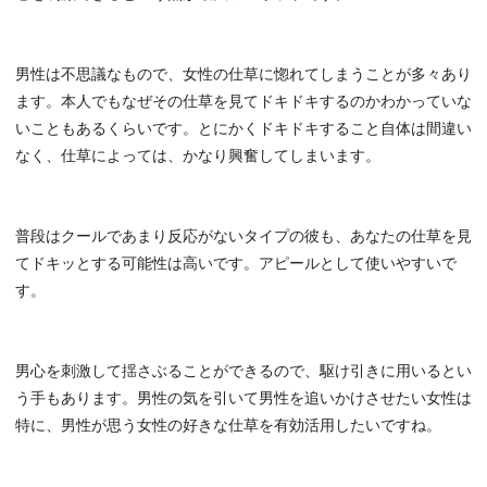
男性は不思議なもので、女性の仕草に惚れてしまうことが多々あり
ます。本人でもなぜその仕草を見てドキドキするのかわかっていな
いこともあるくらいです。とにかくドキドキすること自体は間違い
なく、仕草によっては、かなり興奮してしまいます。
普段はクールであまり反応がないタイプの彼も、あなたの仕草を見
てドキッとする可能性は高いです。アピールとして使いやすいで
す。
男心を刺激して揺さぶることができるので、駆け引きに用いるとい
う手もあります。男性の気を引いて男性を追いかけさせたい女性は
特に、男性が思う女性の好きな仕草を有効活用したいですね。