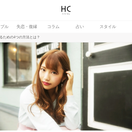
ップル
失恋・復縁
コラム
占い
スタイル
るための4つの方法とは？