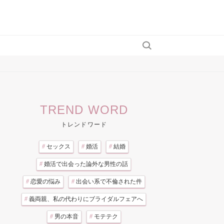
TREND WORD
トレンドワード
#
セックス
#
婚活
#
結婚
#
婚活で出会った論外な男性の話
#
恋愛の悩み
#
出会い系で不倫された件
#
義両親、私の代わりにブライダルフェアへ
#
男の本音
#
モテテク