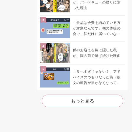
が、バーベキューの帰りに謝
った理由
「景品は会費を納めている方
が対象なんです」朝の体操の
会で、私だけに届いていなか
った案内
孫のお迎えを嫁に隠した私
が、園の前で逃げ続けた理由
「食べすぎじゃない？」アド
バイスのつもりだった俺→彼
女の報告が届かなくなって、
初めて自分の言葉を読み返し
た
もっと見る