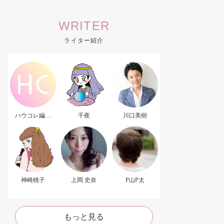
WRITER
ライター紹介
ハウコレ編集
千夜
川口美樹
部．
神崎桃子
上岡 史奈
P山P太
もっと見る