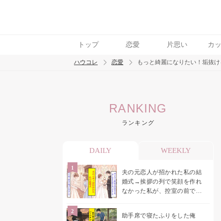
トップ
恋愛
片思い
カ
ハウコレ
恋愛
もっと綺麗になりたい！垢抜け
検索
RANKING
トレンド ワード
ランキング
恋愛
DAILY
WEEKLY
夫の元恋人が招かれた私の結
婚式→挨拶の列で笑顔を作れ
なかった私が、控室の前で彼
女を呼び止めた理由
助手席で寝たふりをした俺