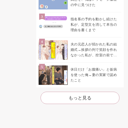
の中に見つけた
指名客の予約を動かし続けた
私が、定型文を消して本当の
理由を書くまで
夫の元恋人が招かれた私の結
婚式→挨拶の列で笑顔を作れ
なかった私が、控室の前で彼
女を呼び止めた理由
休日だけ「お腹痛い」と仮病
を使った俺→妻の実家で認め
たこと
もっと見る