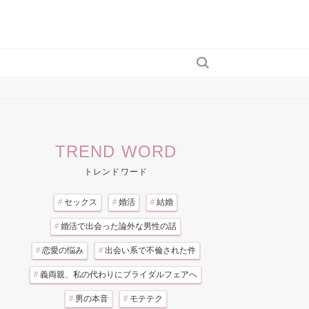
TREND WORD
トレンドワード
#
セックス
#
婚活
#
結婚
#
婚活で出会った論外な男性の話
#
恋愛の悩み
#
出会い系で不倫された件
#
義両親、私の代わりにブライダルフェアへ
#
男の本音
#
モテテク