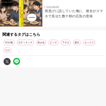
2026/08/06
得意げに話していた俺に、彼女がスマ
ホで見せた数十秒の広告の意味
関連するタグはこちら
NG行動
ボディタッチ
飲み会
ビッチ
下ネタ
露出
セックス
エロ