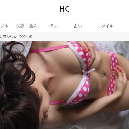
ップル
失恋・復縁
コラム
占い
スタイル
と思われる5つの行動