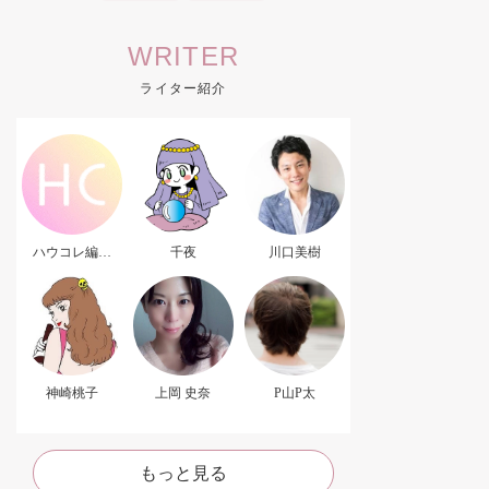
WRITER
ライター紹介
ハウコレ編集
千夜
川口美樹
部．
神崎桃子
上岡 史奈
P山P太
もっと見る