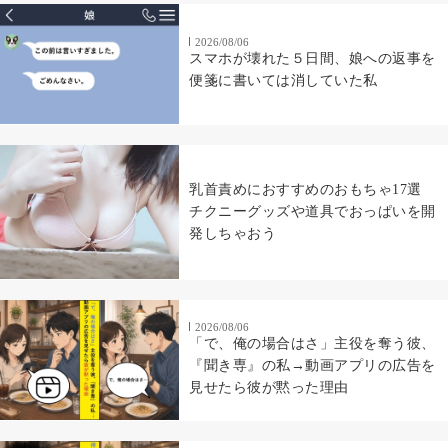
2026/08/06
スマホが壊れた５日間、娘への返事を
便箋に書いては消していた私
乳首責めにおすすめのおもちゃ17選
チクニーグッズや道具でおっぱいを開
発しちゃおう
2026/08/06
「で、俺の場合はさ」主役を奪う彼、
『聞き専』の私→動画アプリの広告を
見せたら彼が黙った理由