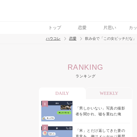
トップ
恋愛
片思い
カ
ハウコレ
恋愛
飲み会で「この女ビッチだな」
検索
RANKING
トレンド ワード
ランキング
恋愛
DAILY
WEEKLY
「男しかいない」写真の撮影
者を聞かれ、嘘を重ねた俺
「米」とだけ返してきた妻の
真意を、俺はメッセージ履歴