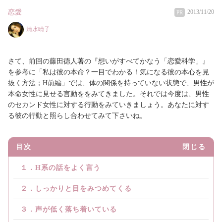
恋愛
2013/11/20
PR
清水晴子
さて、前回の藤田徳人著の『想いがすべてかなう「恋愛科学」』
を参考に「私は彼の本命？一目でわかる！気になる彼の本心を見
抜く方法；H前編」では、体の関係を持っていない状態で、男性が
本命女性に見せる言動ををみてきました。それでは今度は、男性
のセカンド女性に対する行動をみていきましょう。あなたに対す
る彼の行動と照らし合わせてみて下さいね。
目次
閉じる
１．H系の話をよく言う
２．しっかりと目をみつめてくる
３．声が低く落ち着いている