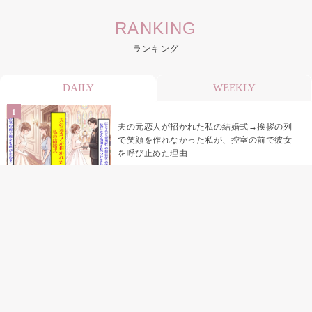
RANKING
ランキング
DAILY
WEEKLY
夫の元恋人が招かれた私の結婚式→挨拶の列
で笑顔を作れなかった私が、控室の前で彼女
を呼び止めた理由
助手席で寝たふりをした俺が、バーベキュー
の帰りに謝った理由
「景品は会費を納めている方が対象なんで
す」朝の体操の会で、私だけに届いていなか
った案内