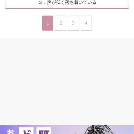
３．声が低く落ち着いている
1
2
3
4