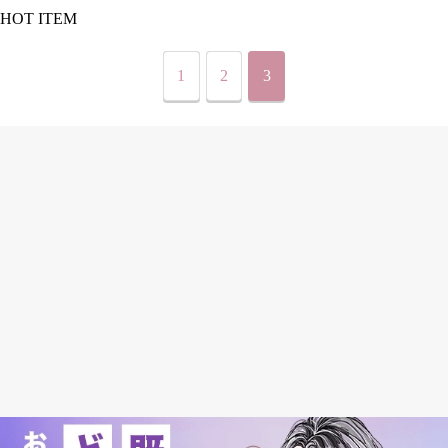
HOT ITEM
1
2
3