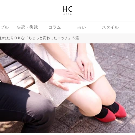
ップル
失恋・復縁
コラム
占い
スタイル
おねだりＯＫな「ちょっと変わったエッチ」５選