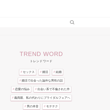
TREND WORD
トレンドワード
#
セックス
#
婚活
#
結婚
#
婚活で出会った論外な男性の話
#
恋愛の悩み
#
出会い系で不倫された件
#
義両親、私の代わりにブライダルフェアへ
#
男の本音
#
モテテク