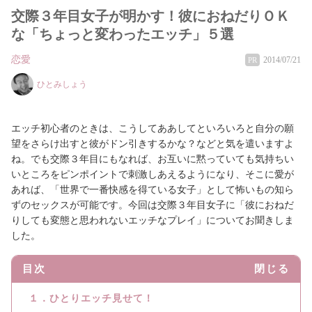
交際３年目女子が明かす！彼におねだりＯＫ
な「ちょっと変わったエッチ」５選
恋愛
2014/07/21
PR
ひとみしょう
エッチ初心者のときは、こうしてああしてといろいろと自分の願
望をさらけ出すと彼がドン引きするかな？などと気を遣いますよ
ね。でも交際３年目にもなれば、お互いに黙っていても気持ちい
いところをピンポイントで刺激しあえるようになり、そこに愛が
あれば、「世界で一番快感を得ている女子」として怖いもの知ら
ずのセックスが可能です。今回は交際３年目女子に「彼におねだ
りしても変態と思われないエッチなプレイ」についてお聞きしま
した。
目次
閉じる
１．ひとりエッチ見せて！