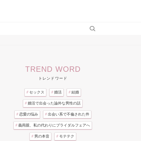
TREND WORD
トレンドワード
#
セックス
#
婚活
#
結婚
#
婚活で出会った論外な男性の話
#
恋愛の悩み
#
出会い系で不倫された件
#
義両親、私の代わりにブライダルフェアへ
#
男の本音
#
モテテク