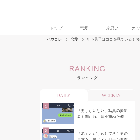
トップ
恋愛
片思い
カ
ハウコレ
恋愛
年下男子はココを見ている！お
検索
RANKING
トレンド ワード
ランキング
恋愛
DAILY
WEEKLY
「男しかいない」写真の撮影
者を聞かれ、嘘を重ねた俺
「米」とだけ返してきた妻の
真意を、俺はメッセージ履歴