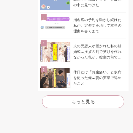
の中に見つけた
指名客の予約を動かし続けた
私が、定型文を消して本当の
理由を書くまで
夫の元恋人が招かれた私の結
婚式→挨拶の列で笑顔を作れ
なかった私が、控室の前で彼
女を呼び止めた理由
休日だけ「お腹痛い」と仮病
を使った俺→妻の実家で認め
たこと
もっと見る