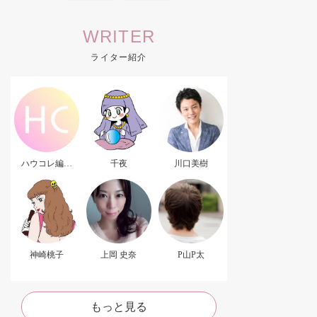
WRITER
ライター紹介
ハウコレ編集
千夜
川口美樹
部．
神崎桃子
上岡 史奈
P山P太
もっと見る