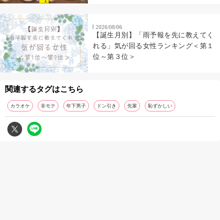
2026/08/06
【誕生月別】「雨予報を先に教えてく
れる」気が回る女性ランキング＜第１
位～第３位＞
関連するタグはこちら
カラオケ
非モテ
年下男子
ドン引き
先輩
恥ずかしい