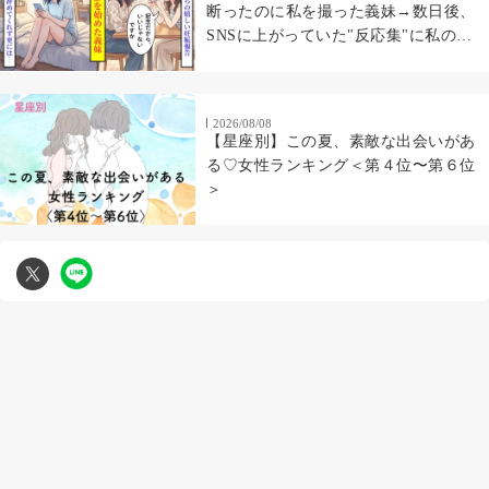
断ったのに私を撮った義妹→数日後、
SNSに上がっていた"反応集"に私の顔
があった
2026/08/08
【星座別】この夏、素敵な出会いがあ
る♡女性ランキング＜第４位〜第６位
＞