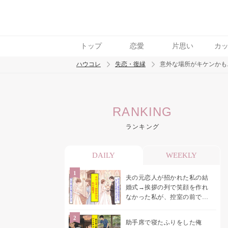
トップ
恋愛
片思い
カ
ハウコレ
失恋・復縁
意外な場所がキケンかも.
検索
RANKING
トレンド ワード
ランキング
都合のいい女
DAILY
WEEKLY
夫の元恋人が招かれた私の結
婚式→挨拶の列で笑顔を作れ
なかった私が、控室の前で彼
女を呼び止めた理由
助手席で寝たふりをした俺