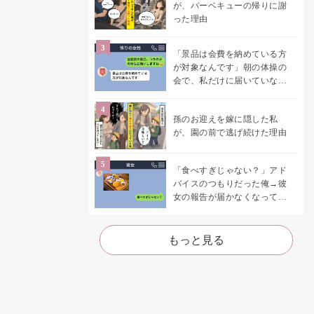
が、バーベキューの帰りに謝
った理由
「景品は会費を納めている方
が対象なんです」朝の体操の
会で、私だけに届いていなか
った案内
孫のお迎えを嫁に隠した私
が、園の前で逃げ続けた理由
「食べすぎじゃない？」アド
バイスのつもりだった俺→彼
女の報告が届かなくなって、
初めて自分の言葉を読み返し
た
もっと見る