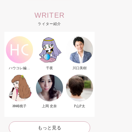
WRITER
ライター紹介
ハウコレ編集
千夜
川口美樹
部．
神崎桃子
上岡 史奈
P山P太
もっと見る