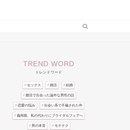
TREND WORD
トレンドワード
#
セックス
#
婚活
#
結婚
#
婚活で出会った論外な男性の話
#
恋愛の悩み
#
出会い系で不倫された件
#
義両親、私の代わりにブライダルフェアへ
#
男の本音
#
モテテク