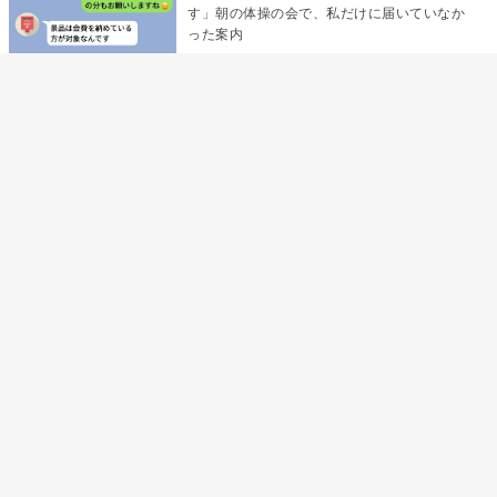
す」朝の体操の会で、私だけに届いていなか
った案内
デート前日の夜から既読がつかない彼氏→そ
の日私が決めたこと
デート前日の夜から既読をつけなかった俺→
待ち合わせ場所で待っていた事実とは
助手席で寝たふりをした俺が、バーベキュー
の帰りに謝った理由