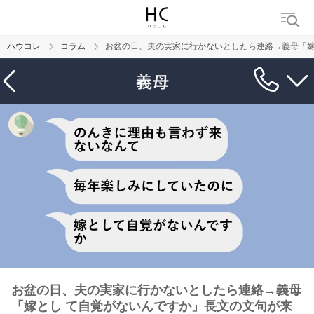
ハウコレ
コラム
お盆の日、夫の実家に行かないとしたら連絡→義母「嫁
検索
トレンド ワード
男の本音
男ウケ
NG行動
彼女
イイ女
婚活
お盆の日、夫の実家に行かないとしたら連絡→義母
「嫁とし て自覚がないんですか」長文の文句が来