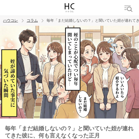
ハウコレ
コラム
毎年「まだ結婚しないの？」と聞いていた姪が連れて
検索
トレンド ワード
男の本音
男ウケ
NG行動
彼女
イイ女
婚活
毎年「まだ結婚しないの？」と聞いていた姪が連れ
てきた彼に、何も言えなくなった正月