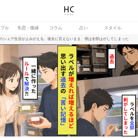
ップル
失恋・復縁
コラム
占い
スタイル
のシェア生活がよみがえる。彼女に言えないまま、僕は全部はがしてしまった
女
婚活