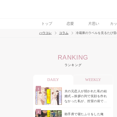
トップ
恋愛
片思い
カ
ハウコレ
コラム
冷蔵庫のラベルを見るたび昔
検索
RANKING
トレンド ワード
ランキング
男の本音
男ウケ
NG行動
彼女
イイ
DAILY
WEEKLY
夫の元恋人が招かれた私の結
婚式→挨拶の列で笑顔を作れ
なかった私が、控室の前で彼
女を呼び止めた理由
助手席で寝たふりをした俺