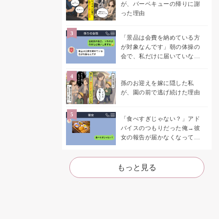
が、バーベキューの帰りに謝
った理由
「景品は会費を納めている方
が対象なんです」朝の体操の
会で、私だけに届いていなか
った案内
孫のお迎えを嫁に隠した私
が、園の前で逃げ続けた理由
「食べすぎじゃない？」アド
バイスのつもりだった俺→彼
女の報告が届かなくなって、
初めて自分の言葉を読み返し
た
もっと見る