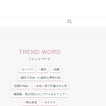
TREND WORD
トレンドワード
#
セックス
#
婚活
#
結婚
#
婚活で出会った論外な男性の話
#
恋愛の悩み
#
出会い系で不倫された件
#
義両親、私の代わりにブライダルフェアへ
#
男の本音
#
モテテク