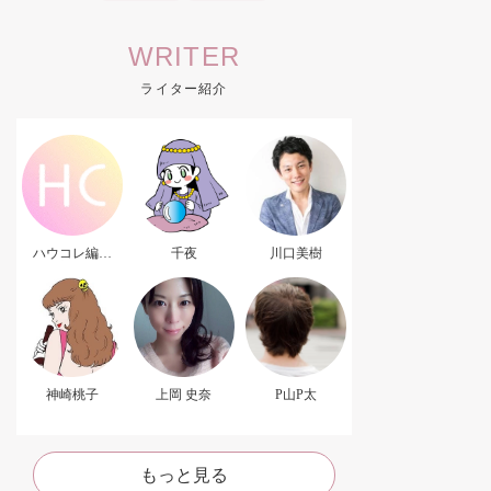
WRITER
ライター紹介
ハウコレ編集
千夜
川口美樹
部．
神崎桃子
上岡 史奈
P山P太
もっと見る