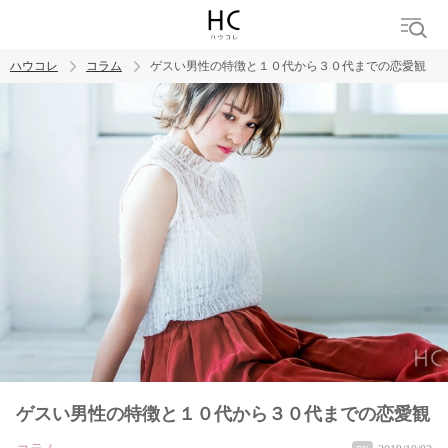
ハウコレ
コラム
ゲスい男性の特徴と１０代から３０代までの恋愛観
検索
トレンド ワード
男の本音
男ウケ
NG行動
彼女
イイ女
婚活
ゲスい男性の特徴と１０代から３０代までの恋愛観