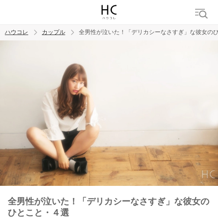
ハウコレ
カップル
全男性が泣いた！「デリカシーなさすぎ」な彼女の
検索
トレンド ワード
カップル
デート
エッチ
セックス
長続き
全男性が泣いた！「デリカシーなさすぎ」な彼女の
ひとこと・４選