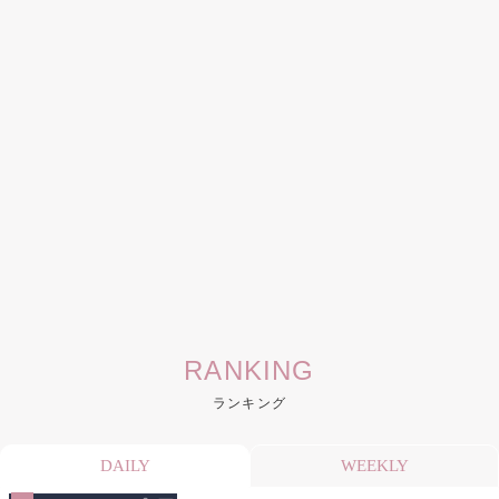
RANKING
ランキング
DAILY
WEEKLY