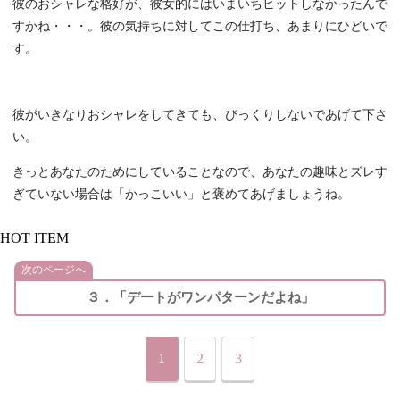
彼のおシャレな格好が、彼女的にはいまいちヒットしなかったんで
すかね・・・。彼の気持ちに対してこの仕打ち、あまりにひどいで
す。
彼がいきなりおシャレをしてきても、びっくりしないであげて下さ
い。
きっとあなたのためにしていることなので、あなたの趣味とズレす
ぎていない場合は「かっこいい」と褒めてあげましょうね。
HOT ITEM
次のページへ
３．「デートがワンパターンだよね」
1
2
3