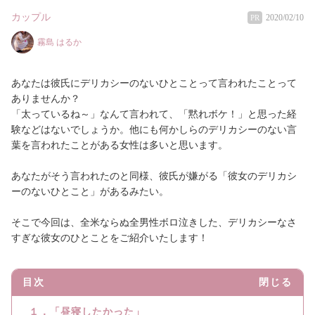
カップル
2020/02/10
PR
霧島 はるか
あなたは彼氏にデリカシーのないひとことって言われたことって
ありませんか？
「太っているね～」なんて言われて、「黙れボケ！」と思った経
験などはないでしょうか。他にも何かしらのデリカシーのない言
葉を言われたことがある女性は多いと思います。
あなたがそう言われたのと同様、彼氏が嫌がる「彼女のデリカシ
ーのないひとこと」があるみたい。
そこで今回は、全米ならぬ全男性ボロ泣きした、デリカシーなさ
すぎな彼女のひとことをご紹介いたします！
目次
閉じる
１．「昼寝したかった」