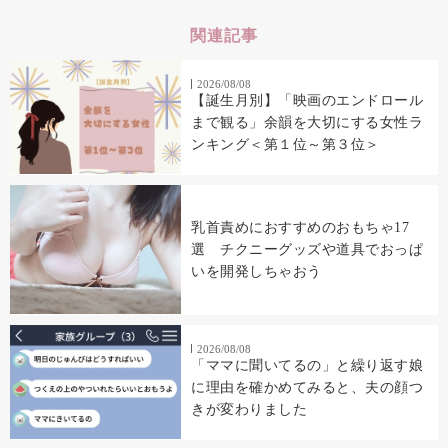
関連記事
2026/08/08
【誕生月別】「映画のエンドロール
まで観る」余韻を大切にする女性ラ
ンキング＜第１位～第３位＞
乳首責めにおすすめのおもちゃ17
選 チクニーグッズや道具でおっぱ
いを開発しちゃおう
2026/08/08
「ママに聞いてるの」と繰り返す娘
に理由を確かめてみると、夫の顔つ
きが変わりました