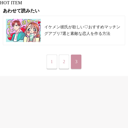
HOT ITEM
あわせて読みたい
イケメン彼氏が欲しい♡おすすめマッチン
グアプリ7選と素敵な恋人を作る方法
1
2
3