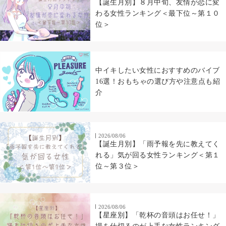
【誕生月別】８月中旬、友情が恋に変
わる女性ランキング＜最下位～第１０
位＞
中イキしたい女性におすすめのバイブ
16選！おもちゃの選び方や注意点も紹
介
2026/08/06
【誕生月別】「雨予報を先に教えてく
れる」気が回る女性ランキング＜第１
位～第３位＞
2026/08/06
【星座別】「乾杯の音頭はお任せ！」