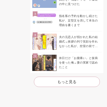
の中に見つけた
指名客の予約を動かし続けた
私が、定型文を消して本当の
理由を書くまで
夫の元恋人が招かれた私の結
婚式→挨拶の列で笑顔を作れ
なかった私が、控室の前で彼
女を呼び止めた理由
休日だけ「お腹痛い」と仮病
を使った俺→妻の実家で認め
たこと
もっと見る