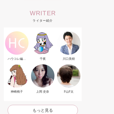
WRITER
ライター紹介
ハウコレ編集
千夜
川口美樹
部．
神崎桃子
上岡 史奈
P山P太
もっと見る