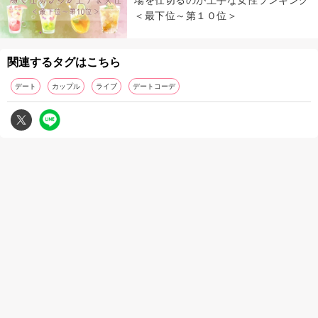
場を仕切るのが上手な女性ランキング
＜最下位～第１０位＞
関連するタグはこちら
デート
カップル
ライブ
デートコーデ