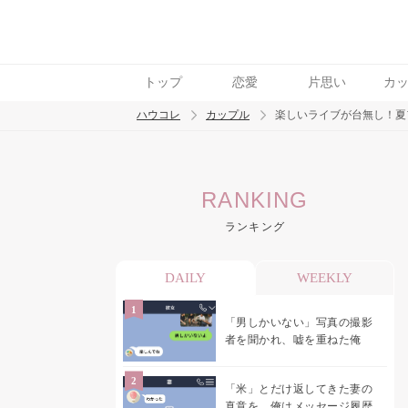
トップ
恋愛
片思い
カ
ハウコレ
カップル
楽しいライブが台無し！夏
検索
RANKING
トレンド ワード
ランキング
カップル
デート
エッチ
セックス
長
DAILY
WEEKLY
「男しかいない」写真の撮影
者を聞かれ、嘘を重ねた俺
「米」とだけ返してきた妻の
真意を、俺はメッセージ履歴