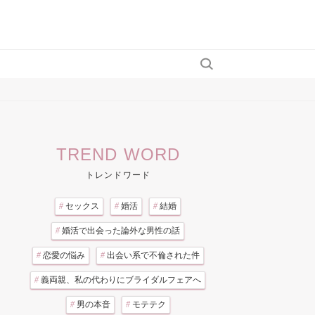
TREND WORD
トレンドワード
#
セックス
#
婚活
#
結婚
#
婚活で出会った論外な男性の話
#
恋愛の悩み
#
出会い系で不倫された件
#
義両親、私の代わりにブライダルフェアへ
#
男の本音
#
モテテク