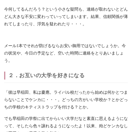
今何してるんだろう？という小さな疑問も、連絡が取れないとどん
どん大きな不安に変わっていってしまいます。結果、信頼関係が薄
れてしまったり、浮気を疑われたり・・・。
メール1本でそれが防げるならお安い御用ではないでしょうか。今
の状況や、今日の予定など、空いた時間に連絡をとりあいましょ
う。
２．お互いの大学を好きになる
「彼は早稲田、私は慶應。ライバル校だったから始めは何かとつま
らないことでケンカに・・・。どっちの方がいい学校か？とかどっ
ちの学校のキティストラップを付ける？とか。
でも早稲田の学祭に出てからいい大学だなと素直に思えるようにな
って、そしたら色々譲れるようになったよ！以来、殆どケンカなし