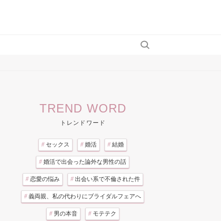
TREND WORD
トレンドワード
#
セックス
#
婚活
#
結婚
#
婚活で出会った論外な男性の話
#
恋愛の悩み
#
出会い系で不倫された件
#
義両親、私の代わりにブライダルフェアへ
#
男の本音
#
モテテク