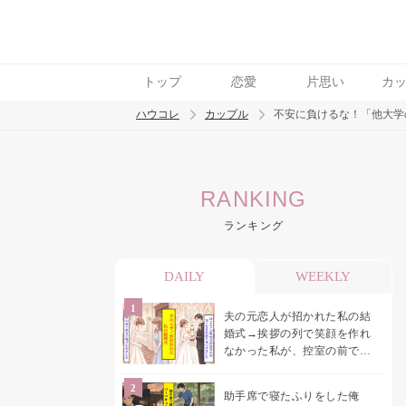
トップ
恋愛
片思い
カ
ハウコレ
カップル
不安に負けるな！「他大学
検索
RANKING
トレンド ワード
ランキング
カップル
デート
エッチ
セックス
長
DAILY
WEEKLY
夫の元恋人が招かれた私の結
婚式→挨拶の列で笑顔を作れ
なかった私が、控室の前で彼
女を呼び止めた理由
助手席で寝たふりをした俺