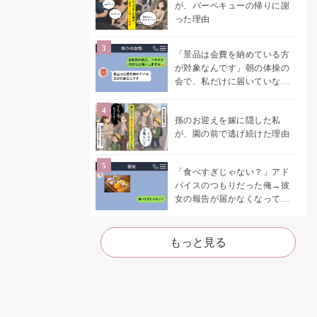
が、バーベキューの帰りに謝
った理由
「景品は会費を納めている方
が対象なんです」朝の体操の
会で、私だけに届いていなか
った案内
孫のお迎えを嫁に隠した私
が、園の前で逃げ続けた理由
「食べすぎじゃない？」アド
バイスのつもりだった俺→彼
女の報告が届かなくなって、
初めて自分の言葉を読み返し
た
もっと見る