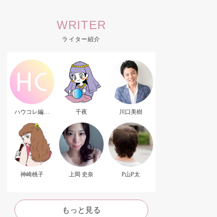
WRITER
ライター紹介
ハウコレ編集
千夜
川口美樹
部．
神崎桃子
上岡 史奈
P山P太
もっと見る