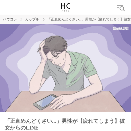
ハウコレ
カップル
「正直めんどくさい...」男性が【疲れてしまう】彼女か
検索
トレンド ワード
カップル
デート
エッチ
セックス
長続き
「正直めんどくさい...」男性が【疲れてしまう】彼
女からのLINE