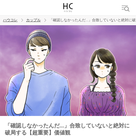
ハウコレ
カップル
「確認しなかったんだ...」合致していないと絶対に
検索
トレンド ワード
カップル
デート
エッチ
セックス
長続き
「確認しなかったんだ...」合致していないと絶対に
破局する【超重要】価値観