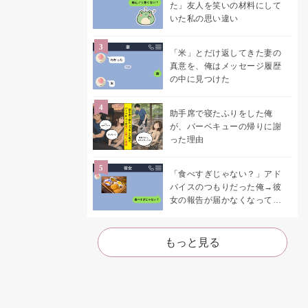
た」友人を笑いの材料にして
いた私の思い違い
「米」とだけ返してきた妻の
真意を、俺はメッセージ履歴
の中に見つけた
助手席で寝たふりをした俺
が、バーベキューの帰りに謝
った理由
「食べすぎじゃない？」アド
バイスのつもりだった俺→彼
女の報告が届かなくなって、
初めて自分の言葉を読み返し
た
もっと見る