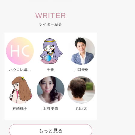
WRITER
ライター紹介
ハウコレ編集
千夜
川口美樹
部．
神崎桃子
上岡 史奈
P山P太
もっと見る