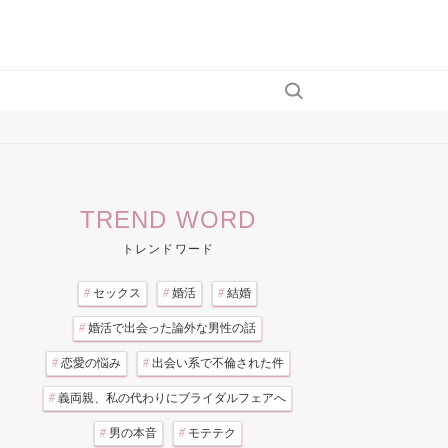
TREND WORD
トレンドワード
#
セックス
#
婚活
#
結婚
#
婚活で出会った論外な男性の話
#
恋愛の悩み
#
出会い系で不倫された件
#
義両親、私の代わりにブライダルフェアへ
#
男の本音
#
モテテク