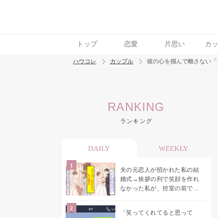
トップ
恋愛
片思い
カ
ハウコレ
カップル
彼の心を掴んで離さない「
検索
RANKING
トレンド ワード
ランキング
カップル
デート
エッチ
セックス
長
DAILY
WEEKLY
夫の元恋人が招かれた私の結
婚式→挨拶の列で笑顔を作れ
なかった私が、控室の前で彼
女を呼び止めた理由
「笑ってくれてると思って