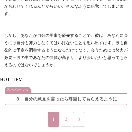
が合わせてくれるんだからいい、そんなふうに錯覚してしまいま
す。
しかし、あなたが自分の用事を優先することで、彼は、あなたに会
うには自分も努力しなくてはいけないことを思い出すはず。彼も自
発的に予定を調整するようになるだけでなく、会うためには努力が
必要＝彼の中であなたの価値が高まり、より会いたいと思ってもら
えるのではないでしょうか。
HOT ITEM
次のページへ
３．自分の意見を言ったら尊重してもらえるように
1
2
3