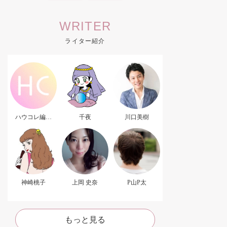
WRITER
ライター紹介
ハウコレ編集
千夜
川口美樹
部．
神崎桃子
上岡 史奈
P山P太
もっと見る