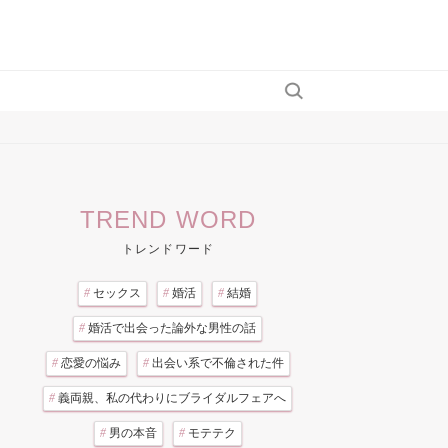
TREND WORD
トレンドワード
#
セックス
#
婚活
#
結婚
#
婚活で出会った論外な男性の話
#
恋愛の悩み
#
出会い系で不倫された件
#
義両親、私の代わりにブライダルフェアへ
#
男の本音
#
モテテク