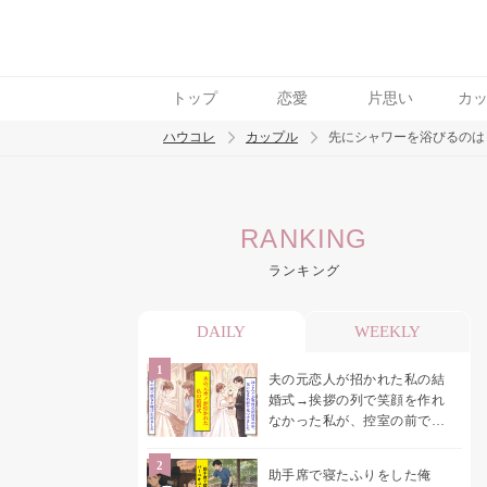
トップ
恋愛
片思い
カ
ハウコレ
カップル
先にシャワーを浴びるのは
検索
RANKING
トレンド ワード
ランキング
カップル
デート
エッチ
セックス
長
DAILY
WEEKLY
夫の元恋人が招かれた私の結
婚式→挨拶の列で笑顔を作れ
なかった私が、控室の前で彼
女を呼び止めた理由
助手席で寝たふりをした俺