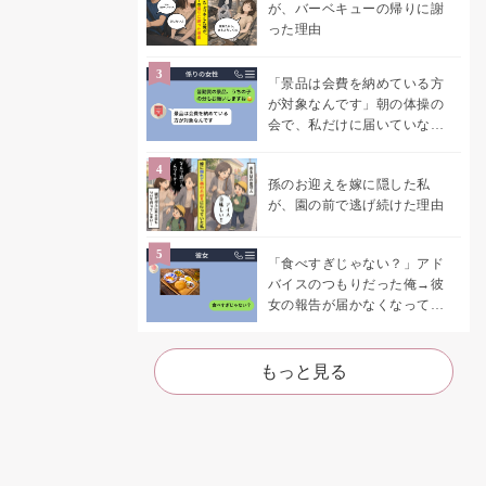
が、バーベキューの帰りに謝
った理由
「景品は会費を納めている方
が対象なんです」朝の体操の
会で、私だけに届いていなか
った案内
孫のお迎えを嫁に隠した私
が、園の前で逃げ続けた理由
「食べすぎじゃない？」アド
バイスのつもりだった俺→彼
女の報告が届かなくなって、
初めて自分の言葉を読み返し
た
もっと見る