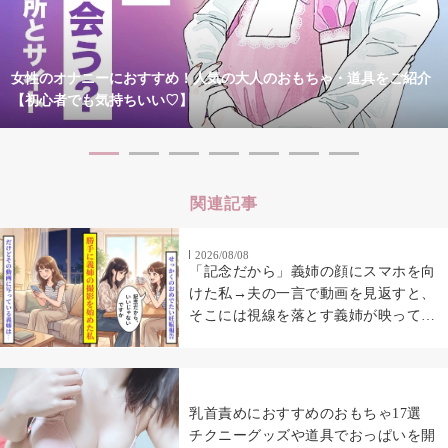
女性のオナニーにおすすめ！人気の大人のおもちゃ・道具をご紹介
【初心者でも気持ちいい♡】
関連記事
2026/08/08
「記念だから」義姉の顔にスマホを向
けた私→夫の一言で動画を見返すと、
そこには視線を落とす義姉が映ってい
た
乳首責めにおすすめのおもちゃ17選
チクニーグッズや道具でおっぱいを開