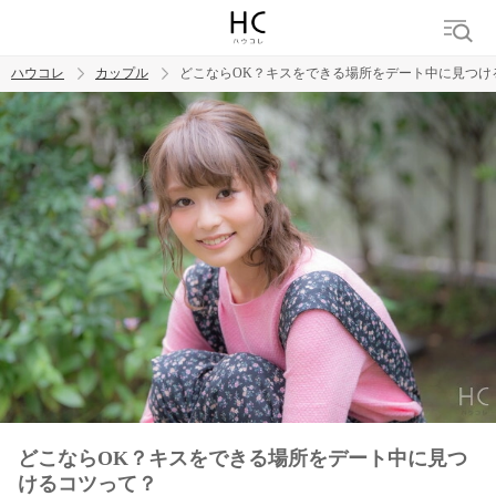
ハウコレ
カップル
どこならOK？キスをできる場所をデート中に見つけ
検索
トレンド ワード
カップル
デート
エッチ
セックス
長続き
どこならOK？キスをできる場所をデート中に見つ
けるコツって？