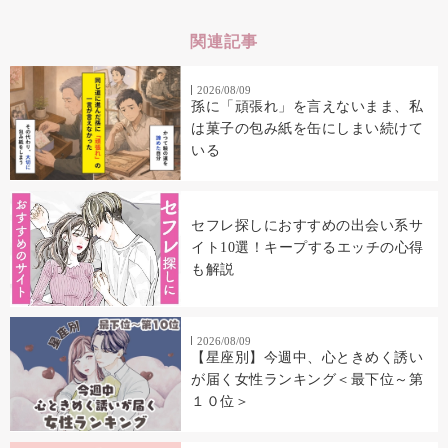
関連記事
2026/08/09
孫に「頑張れ」を言えないまま、私
は菓子の包み紙を缶にしまい続けて
いる
セフレ探しにおすすめの出会い系サ
イト10選！キープするエッチの心得
も解説
2026/08/09
【星座別】今週中、心ときめく誘い
が届く女性ランキング＜最下位～第
１０位＞