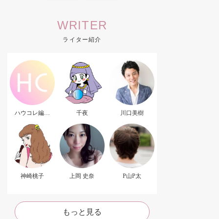
WRITER
ライター紹介
ハウコレ編集
千夜
川口美樹
部．
神崎桃子
上岡 史奈
P山P太
もっと見る