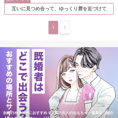
互いに見つめ合って、ゆっくり唇を近づけて
1
2
女性のオナニーにおすすめ！人気の大人のおもちゃ・道具をご紹介