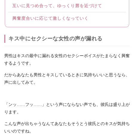
互いに見つめ合って、ゆっくり唇を近づけて
興奮度合いに応じて激しくなっていく
キス中にセクシーな女性の声が漏れる
男性はキスの最中に漏れる女性のセクシーボイスがたまらなく興奮
するようです。
だからあなたも男性とキスしているときに気持ちいいと思うなら、
声に出してみて。
「ンッ……フッ……」という声にならない声でも、彼氏は盛り上が
ります。
こんな声が出ちゃうなんてあなたもそうとう彼氏とのキスが気持ち
いいのですね。