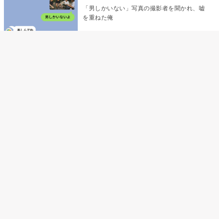
「男しかいない」写真の撮影者を聞かれ、嘘
を重ねた俺
「米」とだけ返してきた妻の真意を、俺はメ
ッセージ履歴の中に見つけた
指名客の予約を動かし続けた私が、定型文を
消して本当の理由を書くまで
夫の元恋人が招かれた私の結婚式→挨拶の列
で笑顔を作れなかった私が、控室の前で彼女
を呼び止めた理由