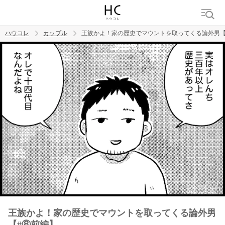
ハウコレ
カップル
王族かよ！家の歴史でマウントを取ってくる論外男【
検索
トレンド ワード
カップル
デート
エッチ
セックス
長続き
王族かよ！家の歴史でマウントを取ってくる論外男
【#⑧前編】