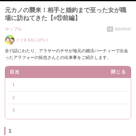
元カノの襲来！相手と婚約まで至った女が職
場に訪ねてきた【#⑪前編】
カップル
2023/01/07
PR
とりまるねこぽちゃ
全15話にわたり、アラサーのチサが地元の婚活パーティーで出会
ったアラフォーの拓也さんとの出来事をご紹介します。
目次
閉じる
1
2
3
1