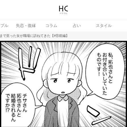
ップル
失恋・復縁
コラム
占い
スタイル
まで至った女が職場に訪ねてきた【#⑪前編】
続き