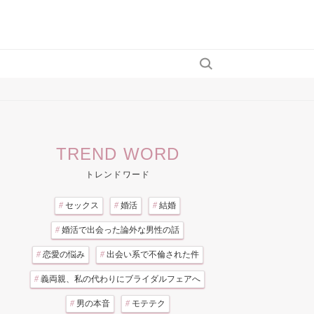
TREND WORD
トレンドワード
#
セックス
#
婚活
#
結婚
#
婚活で出会った論外な男性の話
#
恋愛の悩み
#
出会い系で不倫された件
#
義両親、私の代わりにブライダルフェアへ
#
男の本音
#
モテテク