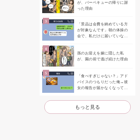
が、バーベキューの帰りに謝
った理由
「景品は会費を納めている方
が対象なんです」朝の体操の
会で、私だけに届いていなか
った案内
孫のお迎えを嫁に隠した私
が、園の前で逃げ続けた理由
「食べすぎじゃない？」アド
バイスのつもりだった俺→彼
女の報告が届かなくなって、
初めて自分の言葉を読み返し
た
もっと見る