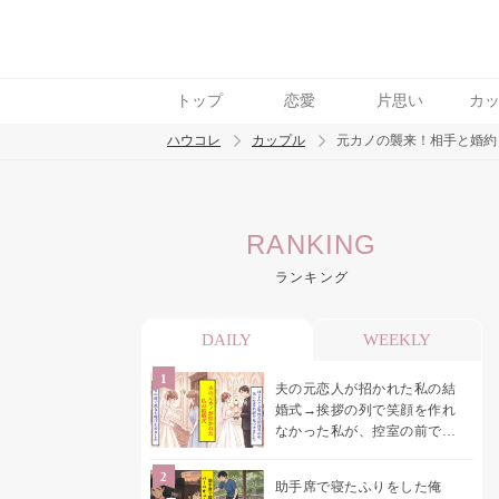
トップ
恋愛
片思い
カ
ハウコレ
カップル
元カノの襲来！相手と婚約
検索
RANKING
トレンド ワード
ランキング
カップル
デート
エッチ
セックス
長
DAILY
WEEKLY
夫の元恋人が招かれた私の結
婚式→挨拶の列で笑顔を作れ
なかった私が、控室の前で彼
女を呼び止めた理由
助手席で寝たふりをした俺