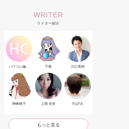
WRITER
ライター紹介
ハウコレ編集
千夜
川口美樹
部．
神崎桃子
上岡 史奈
P山P太
もっと見る