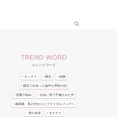
TREND WORD
トレンドワード
#
セックス
#
婚活
#
結婚
#
婚活で出会った論外な男性の話
#
恋愛の悩み
#
出会い系で不倫された件
#
義両親、私の代わりにブライダルフェアへ
#
男の本音
#
モテテク