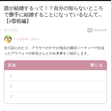
誰が結婚するって！？自分の知らないところ
で勝手に結婚することになっているなんて...
【#⑮前編】
カップル
2023/01/07
PR
とりまるねこぽちゃ
全15話にわたり、アラサーのチサが地元の婚活パーティーで出会
ったアラフォーの拓也さんとの出来事をご紹介します。
目次
閉じる
1
2
3