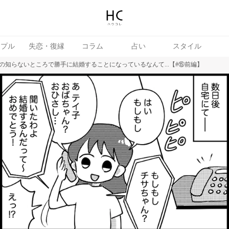
ップル
失恋・復縁
コラム
占い
スタイル
の知らないところで勝手に結婚することになっているなんて...【#⑮前編】
続き