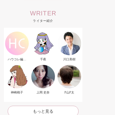
WRITER
ライター紹介
ハウコレ編集
千夜
川口美樹
部．
神崎桃子
上岡 史奈
P山P太
もっと見る