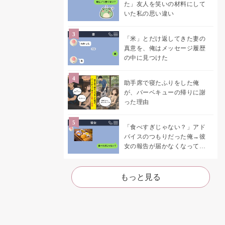
た」友人を笑いの材料にして
いた私の思い違い
「米」とだけ返してきた妻の
真意を、俺はメッセージ履歴
の中に見つけた
助手席で寝たふりをした俺
が、バーベキューの帰りに謝
った理由
「食べすぎじゃない？」アド
バイスのつもりだった俺→彼
女の報告が届かなくなって、
初めて自分の言葉を読み返し
た
もっと見る