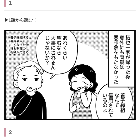
1
▶︎1話から読む！
2