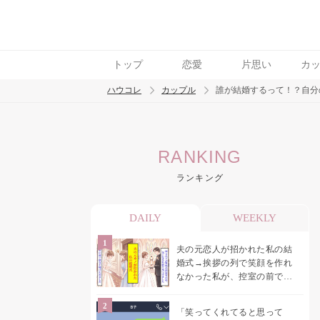
トップ
恋愛
片思い
カ
ハウコレ
カップル
誰が結婚するって！？自分
検索
RANKING
トレンド ワード
ランキング
カップル
デート
エッチ
セックス
長
DAILY
WEEKLY
夫の元恋人が招かれた私の結
婚式→挨拶の列で笑顔を作れ
なかった私が、控室の前で彼
女を呼び止めた理由
「笑ってくれてると思って