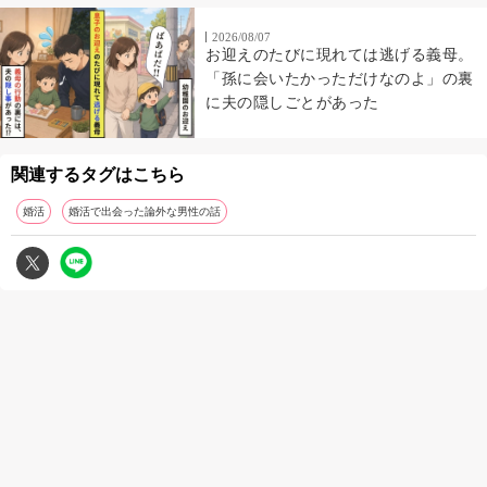
2026/08/07
お迎えのたびに現れては逃げる義母。
「孫に会いたかっただけなのよ」の裏
に夫の隠しごとがあった
関連するタグはこちら
婚活
婚活で出会った論外な男性の話