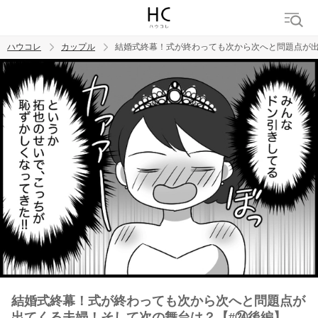
ハウコレ
カップル
結婚式終幕！式が終わっても次から次へと問題点が出
検索
トレンド ワード
カップル
デート
エッチ
セックス
長続き
結婚式終幕！式が終わっても次から次へと問題点が
出てくる夫婦！そして次の舞台は？【#㉔後編】