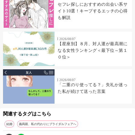
セフレ探しにおすすめの出会い系サ
イト10選！キープするエッチの心得
も解説
2026/08/07
【星座別】８月、対人運が最高潮に
なる女性ランキング＜最下位～第１
０位＞
2026/08/07
「二重のり使ってる？」失礼か迷っ
た私が続けて送った言葉
関連するタグはこちら
結婚
義両親、私の代わりにブライダルフェアへ