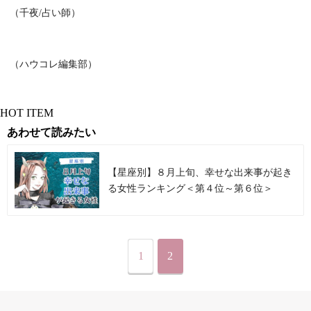
（千夜/占い師）
（ハウコレ編集部）
HOT ITEM
あわせて読みたい
【星座別】８月上旬、幸せな出来事が起き
る女性ランキング＜第４位～第６位＞
1
2