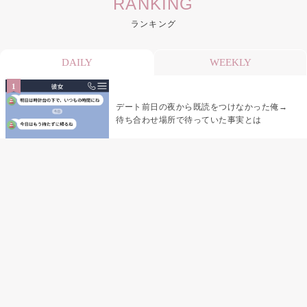
RANKING
ランキング
DAILY
WEEKLY
デート前日の夜から既読をつけなかった俺→
待ち合わせ場所で待っていた事実とは
デート前日の夜から既読がつかない彼氏→そ
の日私が決めたこと
娘の「パパが怖い顔で早くしてって言ったか
ら」の一言で、俺は自分の声を思い出しまし
た