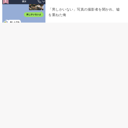
「男しかいない」写真の撮影者を聞かれ、嘘
を重ねた俺
「米」とだけ返してきた妻の真意を、俺はメ
ッセージ履歴の中に見つけた
指名客の予約を動かし続けた私が、定型文を
消して本当の理由を書くまで
夫の元恋人が招かれた私の結婚式→挨拶の列
で笑顔を作れなかった私が、控室の前で彼女
を呼び止めた理由