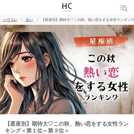
ハウコレ
占い
【星座別】期待大♡この秋、熱い恋をする女性ランキン
検索
トレンド ワード
【星座別】期待大♡この秋、熱い恋をする女性ラン
キング＜第１位～第３位＞