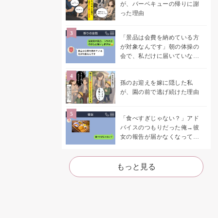
が、バーベキューの帰りに謝
った理由
「景品は会費を納めている方
が対象なんです」朝の体操の
会で、私だけに届いていなか
った案内
孫のお迎えを嫁に隠した私
が、園の前で逃げ続けた理由
「食べすぎじゃない？」アド
バイスのつもりだった俺→彼
女の報告が届かなくなって、
初めて自分の言葉を読み返し
た
もっと見る