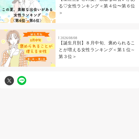
る♡女性ランキング＜第４位〜第６位
＞
2026/08/08
【誕生月別】８月中旬、褒められるこ
とが増える女性ランキング＜第１位～
第３位＞