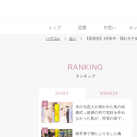
トップ
恋愛
片思い
カ
ハウコレ
占い
【星座別】4月前半、隠れモテ
検索
RANKING
トレンド ワード
ランキング
DAILY
WEEKLY
夫の元恋人が招かれた私の結
婚式→挨拶の列で笑顔を作れ
なかった私が、控室の前で彼
女を呼び止めた理由
助手席で寝たふりをした俺