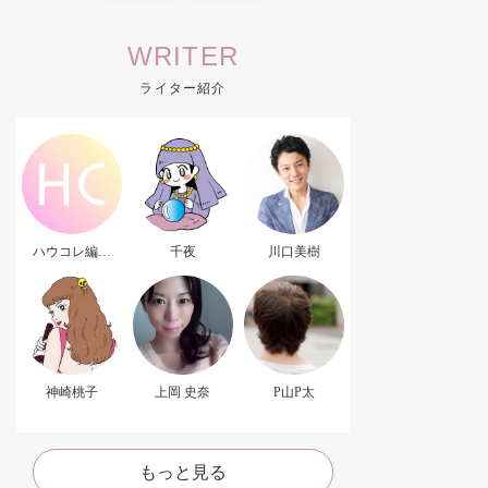
WRITER
ライター紹介
ハウコレ編集
千夜
川口美樹
部．
神崎桃子
上岡 史奈
P山P太
もっと見る