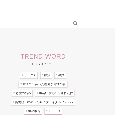
TREND WORD
トレンドワード
#
セックス
#
婚活
#
結婚
#
婚活で出会った論外な男性の話
#
恋愛の悩み
#
出会い系で不倫された件
#
義両親、私の代わりにブライダルフェアへ
#
男の本音
#
モテテク