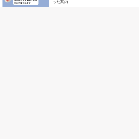
った案内
デート前日の夜から既読がつかない彼氏→そ
の日私が決めたこと
デート前日の夜から既読をつけなかった俺→
待ち合わせ場所で待っていた事実とは
助手席で寝たふりをした俺が、バーベキュー
の帰りに謝った理由
孫のお迎えを嫁に隠した私が、園の前で逃げ
続けた理由