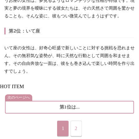
うお座の女性は、夢見るようなロマンチックな性格が特徴です。現
実と夢の境界を曖昧にする彼女たちは、その天然さで周囲を驚かせ
ることも。そんな姿に、彼もつい微笑んでしまうはずです。
第2位：いて座
いて座の女性は、好奇心旺盛で新しいことに対する挑戦を恐れませ
ん。その無邪気な姿勢が、時に天然な行動として周囲を和ませま
す。その自由奔放な一面は、彼をも巻き込んで楽しい時間を作り出
すでしょう。
HOT ITEM
次のページへ
第1位は...
1
2