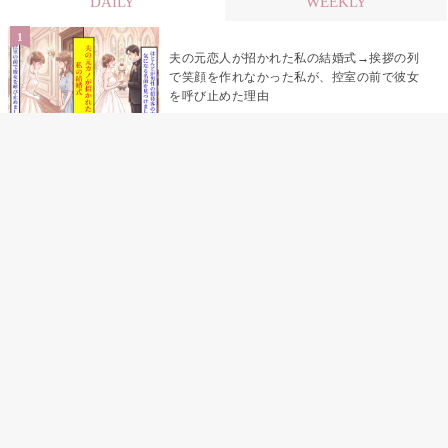
DAILY
WEEKLY
夫の元恋人が招かれた私の結婚式→挨拶の列
で笑顔を作れなかった私が、控室の前で彼女
を呼び止めた理由
助手席で寝たふりをした俺が、バーベキュー
の帰りに謝った理由
「景品は会費を納めている方が対象なんで
す」朝の体操の会で、私だけに届いていなか
った案内
孫のお迎えを嫁に隠した私が、園の前で逃げ
続けた理由