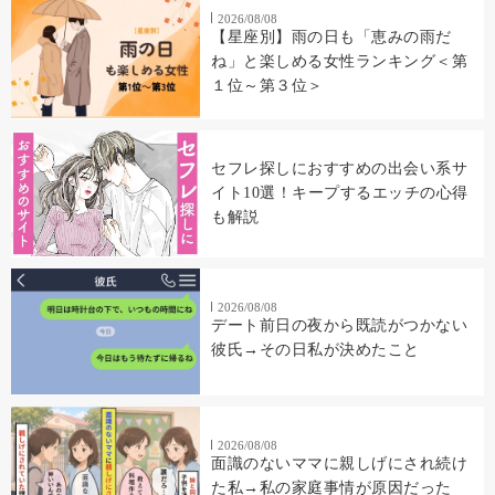
2026/08/08
【星座別】雨の日も「恵みの雨だ
ね」と楽しめる女性ランキング＜第
１位～第３位＞
セフレ探しにおすすめの出会い系サ
イト10選！キープするエッチの心得
も解説
2026/08/08
デート前日の夜から既読がつかない
彼氏→その日私が決めたこと
2026/08/08
面識のないママに親しげにされ続け
た私→私の家庭事情が原因だった