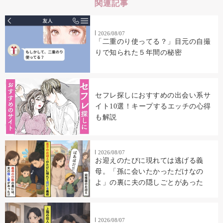
関連記事
2026/08/07
「二重のり使ってる？」目元の自撮
りで知られた５年間の秘密
セフレ探しにおすすめの出会い系サ
イト10選！キープするエッチの心得
も解説
2026/08/07
お迎えのたびに現れては逃げる義
母。「孫に会いたかっただけなの
よ」の裏に夫の隠しごとがあった
2026/08/07