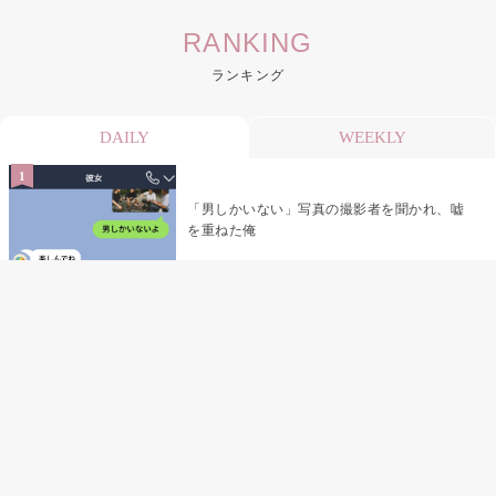
RANKING
ランキング
DAILY
WEEKLY
「男しかいない」写真の撮影者を聞かれ、嘘
を重ねた俺
「米」とだけ返してきた妻の真意を、俺はメ
ッセージ履歴の中に見つけた
指名客の予約を動かし続けた私が、定型文を
消して本当の理由を書くまで