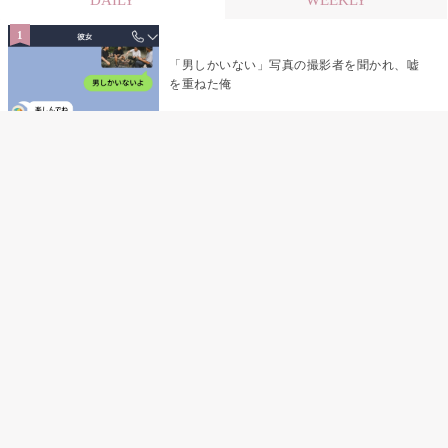
「男しかいない」写真の撮影者を聞かれ、嘘
を重ねた俺
「米」とだけ返してきた妻の真意を、俺はメ
ッセージ履歴の中に見つけた
指名客の予約を動かし続けた私が、定型文を
消して本当の理由を書くまで
夫の元恋人が招かれた私の結婚式→挨拶の列
で笑顔を作れなかった私が、控室の前で彼女
を呼び止めた理由