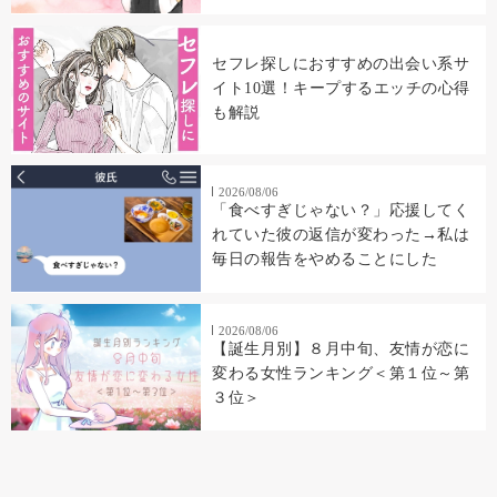
セフレ探しにおすすめの出会い系サ
イト10選！キープするエッチの心得
も解説
2026/08/06
「食べすぎじゃない？」応援してく
れていた彼の返信が変わった→私は
毎日の報告をやめることにした
2026/08/06
【誕生月別】８月中旬、友情が恋に
変わる女性ランキング＜第１位～第
３位＞