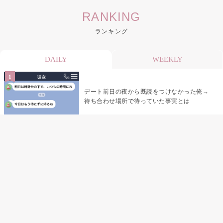
RANKING
ランキング
DAILY
WEEKLY
デート前日の夜から既読をつけなかった俺→
待ち合わせ場所で待っていた事実とは
デート前日の夜から既読がつかない彼氏→そ
の日私が決めたこと
娘の「パパが怖い顔で早くしてって言ったか
ら」の一言で、俺は自分の声を思い出しまし
た