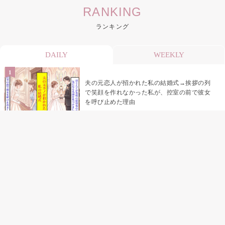
RANKING
ランキング
DAILY
WEEKLY
夫の元恋人が招かれた私の結婚式→挨拶の列
で笑顔を作れなかった私が、控室の前で彼女
を呼び止めた理由
助手席で寝たふりをした俺が、バーベキュー
の帰りに謝った理由
「景品は会費を納めている方が対象なんで
す」朝の体操の会で、私だけに届いていなか
った案内