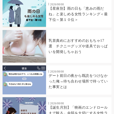
2026/08/08
【星座別】雨の日も「恵みの雨だ
ね」と楽しめる女性ランキング＜最
下位～第１０位＞
乳首責めにおすすめのおもちゃ17
選 チクニーグッズや道具でおっぱ
いを開発しちゃおう
2026/08/08
デート前日の夜から既読をつけなか
った俺→待ち合わせ場所で待ってい
た事実とは
2026/08/08
【誕生月別】「映画のエンドロール
まで観る」余韻を大切にする女性ラ