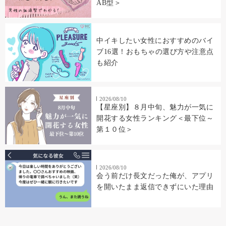
AB型＞
中イキしたい女性におすすめのバイ
ブ16選！おもちゃの選び方や注意点
も紹介
2026/08/10
【星座別】８月中旬、魅力が一気に
開花する女性ランキング＜最下位～
第１０位＞
2026/08/10
会う前だけ長文だった俺が、アプリ
を開いたまま返信できずにいた理由