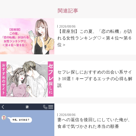
関連記事
2026/08/06
【星座別】この夏、「恋の転機」が訪
れる女性ランキング♡＜第４位〜第６
位＞
セフレ探しにおすすめの出会い系サイ
ト10選！キープするエッチの心得も解
説
2026/08/06
妻への返信を後回しにしていた俺が、
食卓で気づかされた本当の順番