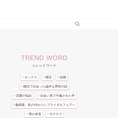
TREND WORD
トレンドワード
#
セックス
#
婚活
#
結婚
#
婚活で出会った論外な男性の話
#
恋愛の悩み
#
出会い系で不倫された件
#
義両親、私の代わりにブライダルフェアへ
#
男の本音
#
モテテク