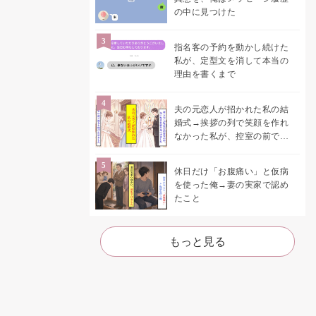
の中に見つけた
指名客の予約を動かし続けた
私が、定型文を消して本当の
理由を書くまで
夫の元恋人が招かれた私の結
婚式→挨拶の列で笑顔を作れ
なかった私が、控室の前で彼
女を呼び止めた理由
休日だけ「お腹痛い」と仮病
を使った俺→妻の実家で認め
たこと
もっと見る