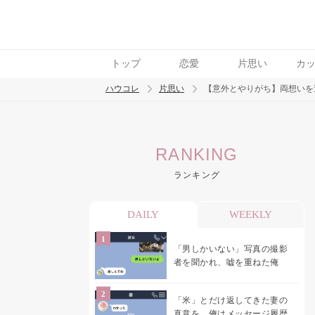
トップ
恋愛
片思い
カ
ハウコレ
片思い
【意外とやりがち】両想いを逃
検索
RANKING
トレンド ワード
ランキング
モテテク
恋がしたい
女磨き
DAILY
WEEKLY
「男しかいない」写真の撮影
者を聞かれ、嘘を重ねた俺
「米」とだけ返してきた妻の
真意を、俺はメッセージ履歴