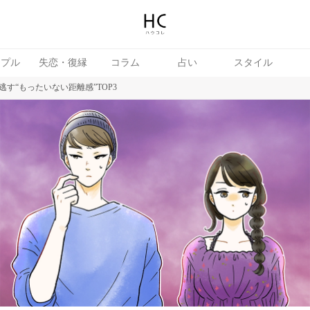
ップル
失恋・復縁
コラム
占い
スタイル
す“もったいない距離感”TOP3