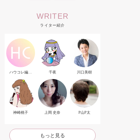
WRITER
ライター紹介
ハウコレ編集
千夜
川口美樹
部．
神崎桃子
上岡 史奈
P山P太
もっと見る