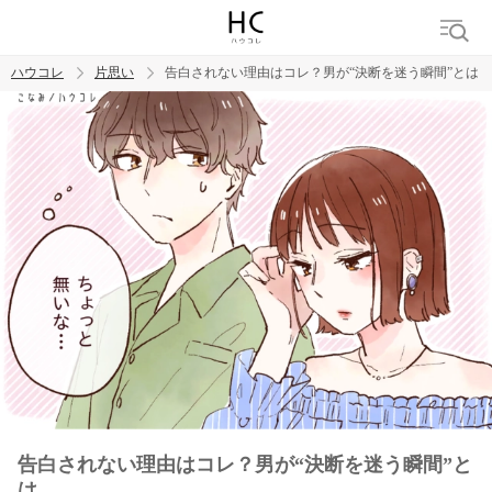
ハウコレ
片思い
告白されない理由はコレ？男が“決断を迷う瞬間”とは
検索
トレンド ワード
モテテク
恋がしたい
女磨き
告白されない理由はコレ？男が“決断を迷う瞬間”と
は