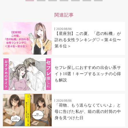
関連記事
2026/08/06
【星座別】この夏、「恋の転機」が
訪れる女性ランキング♡＜第４位〜
第６位＞
セフレ探しにおすすめの出会い系サ
イト10選！キープするエッチの心得
も解説
2026/08/06
「荷物、もう送らなくていいよ」と
母に告げた私が、箱の底の封筒の中
身を見つけた日