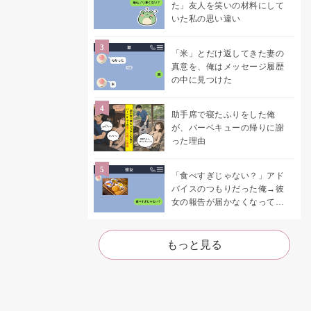
た」友人を笑いの材料にして
いた私の思い違い
「米」とだけ返してきた妻の
真意を、俺はメッセージ履歴
の中に見つけた
助手席で寝たふりをした俺
が、バーベキューの帰りに謝
った理由
「食べすぎじゃない？」アド
バイスのつもりだった俺→彼
女の報告が届かなくなって、
初めて自分の言葉を読み返し
た
もっと見る