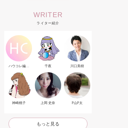
WRITER
ライター紹介
ハウコレ編集
千夜
川口美樹
部．
神崎桃子
上岡 史奈
P山P太
もっと見る