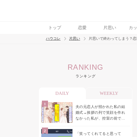
トップ
恋愛
片思い
カ
ハウコレ
片思い
片思いで終わってしまう？恋
検索
RANKING
トレンド ワード
ランキング
モテテク
恋がしたい
女磨き
DAILY
WEEKLY
夫の元恋人が招かれた私の結
婚式→挨拶の列で笑顔を作れ
なかった私が、控室の前で彼
女を呼び止めた理由
「笑ってくれてると思って