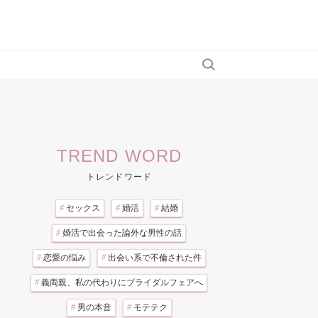
TREND WORD
トレンドワード
#
セックス
#
婚活
#
結婚
#
婚活で出会った論外な男性の話
#
恋愛の悩み
#
出会い系で不倫された件
#
義両親、私の代わりにブライダルフェアへ
#
男の本音
#
モテテク